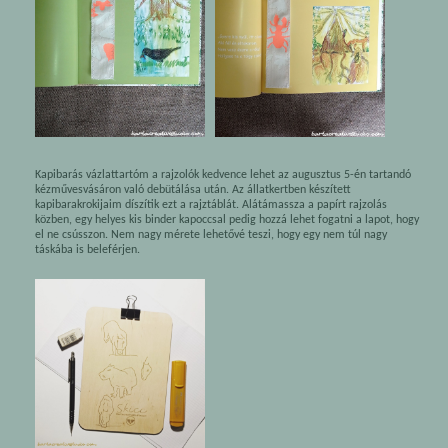
Kapibarás vázlattartóm a rajzolók kedvence lehet az augusztus 5-én tartandó
kézművesvásáron való debütálása után. Az állatkertben készített
kapibarakrokijaim díszítik ezt a rajztáblát. Alátámassza a papírt rajzolás
közben, egy helyes kis binder kapoccsal pedig hozzá lehet fogatni a lapot, hogy
el ne csússzon. Nem nagy mérete lehetővé teszi, hogy egy nem túl nagy
táskába is beleférjen.