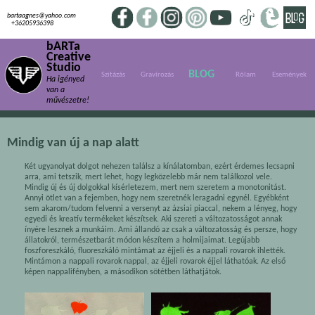
bartaagnes@yahoo.com
+36205936398
bARTa
Creative
Studio
BLOG
Szitázás
Gravírozás
Rólam
Események
Ha igényed
van a
művészetre!
Mindig van új a nap alatt
Két ugyanolyat dolgot nehezen találsz a kínálatomban, ezért érdemes lecsapni
arra, ami tetszik, mert lehet, hogy legközelebb már nem találkozol vele.
Mindig új és új dolgokkal kísérletezem, mert nem szeretem a monotonitást.
Annyi ötlet van a fejemben, hogy nem szeretnék leragadni egynél. Egyébként
sem akarom/tudom felvenni a versenyt az ázsiai piaccal, nekem a lényeg, hogy
egyedi és kreatív termékeket készítsek. Aki szereti a változatosságot annak
ínyére lesznek a munkáim. Ami állandó az csak a változatosság és persze, hogy
állatokról, természetbarát módon készítem a holmijaimat. Legújabb
foszforeszkáló, fluoreszkáló mintámat az éjjeli és a nappali rovarok ihlették.
Mintámon a nappali rovarok nappal, az éjjeli rovarok éjjel láthatóak. Az első
képen nappalifényben, a másodikon sötétben láthatjátok.